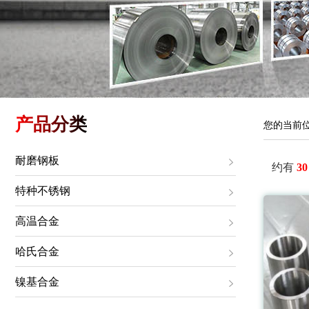
产品分类
您的当前
耐磨钢板
约有
30
特种不锈钢
高温合金
哈氏合金
镍基合金