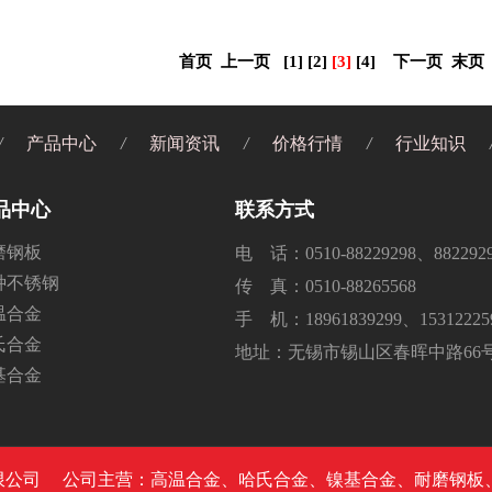
首页
上一页
[1]
[2]
[3]
[4]
下一页
末页
/
产品中心
/
新闻资讯
/
价格行情
/
行业知识
品中心
联系方式
磨钢板
电 话：0510-88229298、882292
种不锈钢
传 真：0510-88265568
温合金
手 机：18961839299、15312225
氏合金
地址：无锡市锡山区春晖中路66
基合金
科技有限公司 公司主营：高温合金、哈氏合金、镍基合金、耐磨