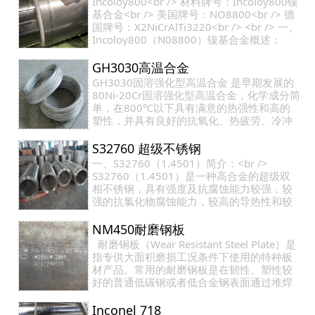
Incoloy800<br /> 材料牌号：Incoloy800镍
基合金<br /> 美国牌号：NO8800<br /> 德
国牌号：X2NiCrAlTi3220<br /> <br /> 一、
Incoloy800（N08800）镍基合金概述：
<br /> 合金具有较高的铬含量和足够的镍含
量，…
GH3030高温合金
GH3030固溶强化型高温合金 是早期发展的
80Ni-20Cr固溶强化型高温合金，化学成分简
单，在800℃以下具有满意的热强性和高的
塑性，并具有良好的抗氧化、热疲劳、冷冲
压和焊接工艺性能。合金经固溶处理后为单
相奥氏体，使…
S32760 超级不锈钢
一、S32760（1.4501）简介：<br />
S32760（1.4501）是一种高合金的超级双
相不锈钢，具有强度及抗腐蚀能力较强，较
强的抗氯化物腐蚀能力，较高的导热性和较
低的热膨胀系数。同时较高的铬、钼及氮含
量让它具有很高的…
NM450耐磨钢板
耐磨钢板（Wear Resistant Steel Plate）是
指专供大面积磨损工况条件下使用的特种板
材产品。常用的耐磨钢板是在韧性、塑性较
好的普通低碳钢或者低合金钢表面通过堆焊
方法复合一定厚度的硬度较高、耐磨性优良
的合金…
Inconel 718