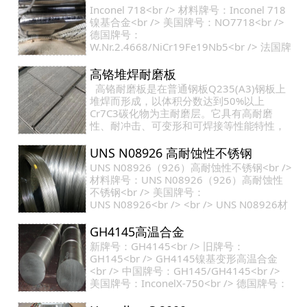
Inconel 718<br /> 材料牌号：Inconel 718
镍基合金<br /> 美国牌号：NO7718<br />
德国牌号：
W.Nr.2.4668/NiCr19Fe19Nb5<br /> 法国牌
号：Nc19FeNb<br /> <br /> 一、
Inconel 718（N07718）镍基合金概述：
高铬堆焊耐磨板
<br …
高铬耐磨板是在普通钢板Q235(A3)钢板上
堆焊而形成，以体积分数达到50%以上
Cr7C3碳化物为主耐磨层。它具有高耐磨
性、耐冲击、可变形和可焊接等性能特性，
可像钢板一样直接进行卷板变形、切割等工
艺过程，加工成耐磨…
UNS N08926 高耐蚀性不锈钢
UNS N08926（926）高耐蚀性不锈钢<br />
材料牌号：UNS N08926（926）高耐蚀性
不锈钢<br /> 美国牌号：
UNS N08926<br /> <br /> UNS N08926材
料概述：<br /> UNS N08926为高Cr、高Mo
的高耐蚀性奥氏体不锈钢，在…
GH4145高温合金
新牌号：GH4145<br /> 旧牌号：
GH145<br /> GH4145镍基变形高温合金
<br /> 中国牌号：GH145/GH4145<br />
美国牌号：InconelX-750<br /> 德国牌号：
NiCr15Fe7TiAl<br /> <br /> 一、GH414…