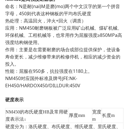
命名：N是耐(nai)M是磨(mo)两个中文汉字的第一个拼音
字母，450则代表这种钢板的平均布氏硬度
热处理：高温回火，淬火+回火（调质）
应用：NM450耐磨钢板被广泛应用矿山机械、煤矿机械、
环保机械、工程机械等，也常用作为屈服强度≥850MPa高
强度结构钢使用。
作用：主要是在需要耐磨的场合或部位提供保护，使设备
寿命更长，减少维修带来的检修停机，相应的减少资金的
投入。
性能：屈服在950多，抗拉强度在1180上。
NM450对应国外标准及牌号JFE:NK-
EH450/HARDOX450/DILLDUR:450V
硬度表示
NM450的布氏硬度HB及常用硬
宽度
厚度mm
长度m
度
表示
法
↓
m
硬度分为：
洛氏硬度
、
布氏硬度
、
维氏硬度
、
里氏硬度
、