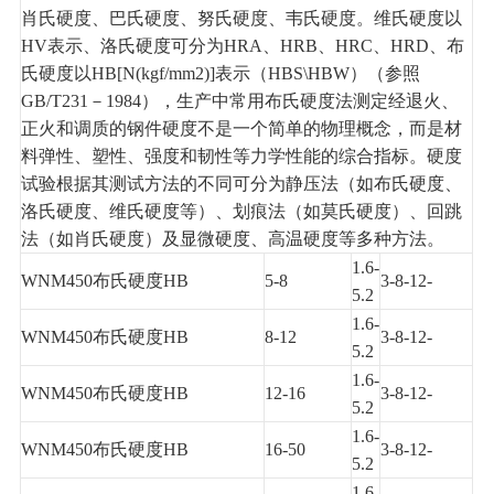
肖氏硬度
、
巴氏硬度
、
努氏硬度
、
韦氏硬度
。维氏硬度以
HV表示、洛氏硬度可分为HRA、HRB、HRC、HRD、布
氏硬度以HB[N(kgf/mm2)]表示（HBS\HBW）（参照
GB/T231－1984），生产中常用布氏硬度法测定经退火、
正火和
调质
的钢件硬度不是一个简单的物理概念，而是材
料弹性、
塑性
、强度和韧性等力学性能的综合指标。硬度
试验根据其测试方法的不同可分为静压法（如布氏硬度、
洛氏硬度、维氏硬度等）、划痕法（如莫氏硬度）、回跳
法（如肖氏硬度）及
显微
硬度、高温硬度等多种方法。
1.6-
W
NM
450布氏硬度HB
5-8
3-8-12-
5.2
1.6-
WNM450布氏硬度HB
8-12
3-8-12-
5.2
1.6-
WNM450布氏硬度
HB
12-16
3-8-12-
5.2
1.6-
WNM450布氏硬度HB
16-50
3-8-12-
5.2
1.6-