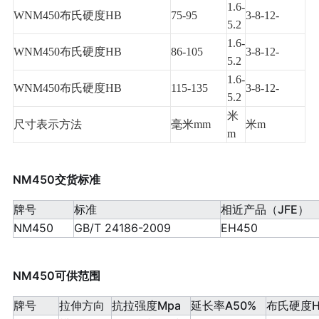
1.6-
WNM450布氏硬度HB
75-95
3-8-12-
5.2
1.6-
WNM450布氏硬度HB
86-105
3-8-12-
5.2
1.6-
WNM450布氏硬度HB
115-135
3-8-12-
5.2
米
尺寸表示方法
毫米mm
米m
m
NM450交货标准
牌号
标准
相近产品（JFE）
NM450
GB/T 24186-2009
EH450
NM450可供范围
牌号
拉伸方向
抗拉强度Mpa
延长率A50%
布氏硬度H