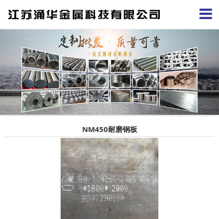
NM450耐磨钢板