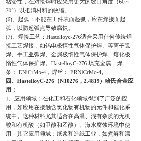
粘滞性，在对接焊时应采用更大的坡口角度（60～
70°）以抵消材料的收缩。
(6)、起弧：不能在工件表面起弧，应在焊接面起
弧，以防起弧点导致腐蚀。
(7)、焊接工艺：Hastelloyc-276适合采用任何传统焊
接工艺焊接，如钨电极惰性气体保护焊、等离子弧
焊、手工亚弧焊、金属极惰性气体保护焊、熔化极
惰性气体保护焊。HastelloyC-276 填充金属，焊
条： ENiCrMo-4，焊丝： ERNiCrMo-4。
四、HastelloyC-276（N10276，2.4819）哈氏合金应
用：
1、应用领域：在化工和石化领域得到了广泛的应
用，如应用在接触含氯化物有机物的元件和催化系
统中。这种材料尤其适合在高温、混有杂质的无机
酸和有机酸（如甲酸和乙酸）、海水腐蚀环境中使
用。其它应用领域：纸浆和造纸工业，如煮解和漂