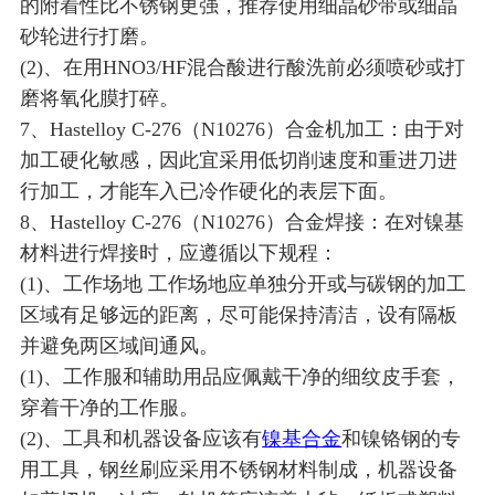
的附着性比不锈钢更强，推荐使用细晶砂带或细晶
砂轮进行打磨。
(2)、在用HNO3/HF混合酸进行酸洗前必须喷砂或打
磨将氧化膜打碎。
7、Hastelloy C-276（N10276）合金机加工：由于对
加工硬化敏感，因此宜采用低切削速度和重进刀进
行加工，才能车入已冷作硬化的表层下面。
8、Hastelloy C-276（N10276）合金焊接：在对镍基
材料进行焊接时，应遵循以下规程：
(1)、工作场地 工作场地应单独分开或与碳钢的加工
区域有足够远的距离，尽可能保持清洁，设有隔板
并避免两区域间通风。
(1)、工作服和辅助用品应佩戴干净的细纹皮手套，
穿着干净的工作服。
(2)、工具和机器设备应该有
镍基合金
和镍铬钢的专
用工具，钢丝刷应采用不锈钢材料制成，机器设备