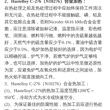
2、Hastelloy C-276（N10276）合金加热：
在热处理之前及热处理过程中应始终保持工件清洁
和无污染。在热处理过程中不能接触硫、磷、铅及
其它低熔点金属，否则Nicrofer 6616 hMo合金会变
脆，应注意清除诸如标记漆、温度指示漆、彩色蜡
笔、润滑油、燃料等污物。燃料中的含硫量越低越
好，天然气中的硫含量应少于0.1%，重油中硫含量
应少于0.5%。电炉加热是较好的选择，因为电炉可
以精确控温，炉气干净。若燃气炉的炉气足够纯
净，也可以选择。加热炉的炉气以中性至微还原性
为宜，应避免炉气在氧化性和还原性之间波动，加
热火焰不能直接烧向工件。
3、Hastelloy C-276（N10276）合金热加工：
(1)、HastelloyC-276的热加工温度范围1200℃～
950℃，冷却方式为水冷或快速空冷。
(2)、为保证最佳的防腐性能，热加工后应进行热处