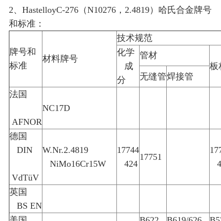
2、HastelloyC-276（N10276，2.4819）哈氏合金牌号
和标准：
技术规范
牌号和
化学
管材
材料牌号
标准
成
板
无缝管
焊接管
分
法国
NC17D
AFNOR
德国
DIN
W.Nr.2.4819
17744
17
17751
NiMo16Cr15W
424
4
VdTüV
英国
BS EN
美国
B622
B619/626
B5