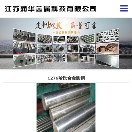
C276哈氏合金圆钢