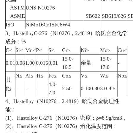
ASTM
UNS N10276
ASME
SB622
SB619/626
SB
ISO
NiMo16Cr15Fe6W4
3、HastelloyC-276（N10276，2.4819）哈氏合金化学
成分：%
C≤
Si≤
Mn≤
P≤
S≤
Cr≥
Ni≥
Mo≥
Cu≤
15.0-
15.0-
0.01
0.08
1.00
0.015
0.01
余量
-
16.5
17.0
N≤
Al≤
Ti≤
Fe≤
Co≤
V≤
W≤
Nb≤
其
4.0-
他
-
-
-
2.50
0.100.30
3.0-4.5
-
7.0
4、Hastelloy（N10276，2.4819）哈氏合金物理性
能：
(1)、Hastelloy C-276（N10276）密度：ρ=8.9g/cm3，
(2)、Hastelloy C-276（N10276）熔化温度范围：