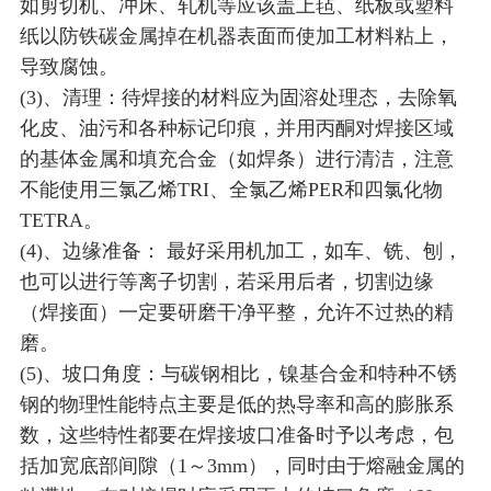
如剪切机、冲床、轧机等应该盖上毡、纸板或塑料
纸以防铁碳金属掉在机器表面而使加工材料粘上，
导致腐蚀。
(3)、清理：待焊接的材料应为固溶处理态，去除氧
化皮、油污和各种标记印痕，并用丙酮对焊接区域
的基体金属和填充合金（如焊条）进行清洁，注意
不能使用三氯乙烯TRI、全氯乙烯PER和四氯化物
TETRA。
(4)、边缘准备： 最好采用机加工，如车、铣、刨，
也可以进行等离子切割，若采用后者，切割边缘
（焊接面）一定要研磨干净平整，允许不过热的精
磨。
(5)、坡口角度：与碳钢相比，镍基合金和特种不锈
钢的物理性能特点主要是低的热导率和高的膨胀系
数，这些特性都要在焊接坡口准备时予以考虑，包
括加宽底部间隙（1～3mm），同时由于熔融金属的