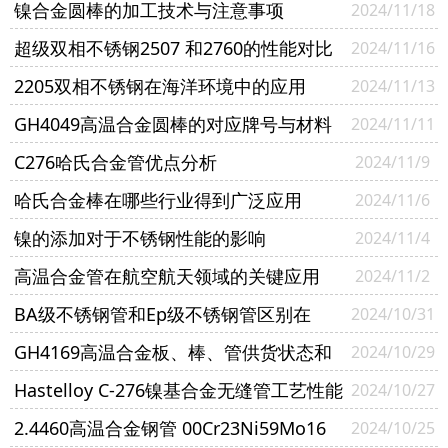
镍合金圆棒的加工技术与注意事项
2024/11/18
超级双相不锈钢2507 和2760的性能对比
2024/11/16
2205双相不锈钢在海洋环境中的应用
2024/11/13
GH4049高温合金圆棒的对应牌号与材料
2024/11/11
选择指南
C276哈氏合金管优点分析
2024/11/9
哈氏合金棒在哪些行业得到广泛应用
2024/11/6
镍的添加对于不锈钢性能的影响
2024/11/4
高温合金管在航空航天领域的关键应用
2024/11/2
BA级不锈钢管和Ep级不锈钢管区别在
2024/10/31
哪？
GH4169高温合金板、棒、管供货状态和
2024/10/29
标准
Hastelloy C-276镍基合金无缝管工艺性能
2024/10/27
与要求
2.4460高温合金钢管 00Cr23Ni59Mo16
2024/10/25